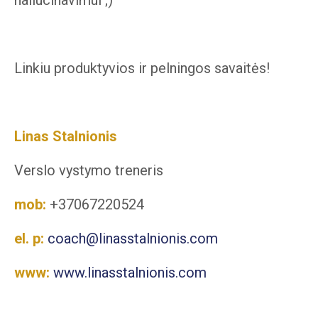
Linkiu produktyvios ir pelningos savaitės!
Linas Stalnionis
Verslo vystymo treneris
mob:
+37067220524
el.
p:
coach@linasstalnionis.com
www:
www.linasstalnionis.com