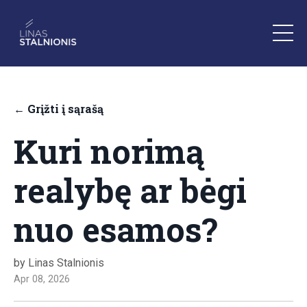
← Grįžti į sąrašą
Kuri norimą
realybę ar bėgi
nuo esamos?
by Linas Stalnionis
Apr 08, 2026