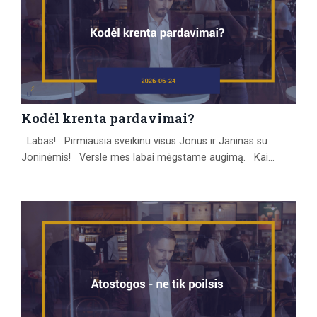
Kodėl krenta pardavimai?
Labas! Pirmiausia sveikinu visus Jonus ir Janinas su
Joninėmis! Versle mes labai mėgstame augimą. Kai
pardavimai auga, kai daugėja klientų, kai sąskaitų išrašome
daugiau nei praėjusį mėnesį, dažniausiai tai priimame kaip
savaime suprantamą dalyką. Pasidžiaugiame ir judame
toliau. Tačiau vos tik situacija apsiverčia, nuotaikos
pasikeičia labai greitai. Pradeda mažėti užklausų skaičiu...