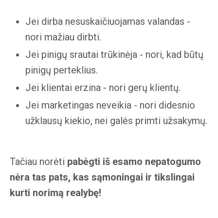
Jei dirba nesuskaičiuojamas valandas -
nori mažiau dirbti.
Jei pinigų srautai trūkinėja - nori, kad būtų
pinigų perteklius.
Jei klientai erzina - nori gerų klientų.
Jei marketingas neveikia - nori didesnio
užklausų kiekio, nei galės primti užsakymų.
Tačiau norėti
pabėgti iš esamo nepatogumo
nėra tas pats, kas sąmoningai ir tikslingai
kurti norimą realybę!