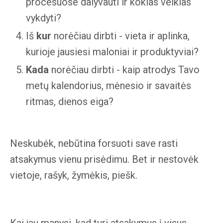
procesuose dalyvauti ir kokias veiklas
vykdyti?
Iš
kur
norėčiau dirbti - vieta ir aplinka,
kurioje jausiesi maloniai ir produktyviai?
Kada
norėčiau dirbti - kaip atrodys Tavo
metų kalendorius, mėnesio ir savaitės
ritmas, dienos eiga?
Neskubėk, nebūtina forsuoti save rasti
atsakymus vienu prisėdimu. Bet ir nestovėk
vietoje, rašyk, žymėkis, piešk.
Kai jau manysi, kad turi atsakymus į visus