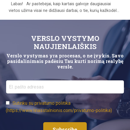
Labas! Ar pastebėjai, kaip kartais galvoje daugiausiai
vietos užima visai ne didžiausi darbai, o tie, kurių kažkodėl
vis neprisiruošiame padaryti? Reikia paskambinti žmogui ir
aptarti nepatogų klausimą. Žinai, kad tas pokalbis
neišvengiamas, mintyse jį jau esi „prasukęs(-usi)“ ne vieną
VERSLO VYSTYMO
kartą. Tačiau šiandien nepaskambini. Rytoj irgi. Kitą savaitę
– gal. Ir nors pats pokalbis greičiausia...
NAUJIENLAIŠKIS
Verslo vystymas yra procesas, o ne įvykis. Savo
pasidalinimais padėsiu Tau kurti norimą realybę
versle.
Sutinku su privatumo politika
(https://www.linasstalnionis.com/privatumo-politika)
Subscribe