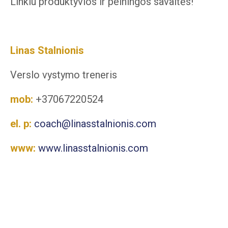
Linkiu produktyvios ir pelningos savaitės!
Linas Stalnionis
Verslo vystymo treneris
mob:
+37067220524
el.
p:
coach@linasstalnionis.com
www:
www.linasstalnionis.com