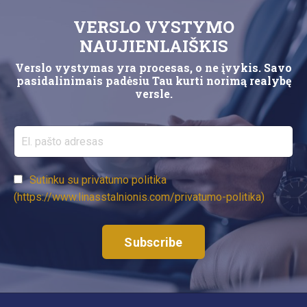
verslininkai labai dažnai susifokusuoja į didelius akmenukus,
VERSLO VYSTYMO
su kuriais eiti toliau sunku ir bando kuo greičiau jų
atsikratyti. Normalu. Tačiau kai didelių ...
NAUJIENLAIŠKIS
Verslo vystymas yra procesas, o ne įvykis. Savo
pasidalinimais padėsiu Tau kurti norimą realybę
versle.
Sutinku su privatumo politika
(https://www.linasstalnionis.com/privatumo-politika)
Subscribe