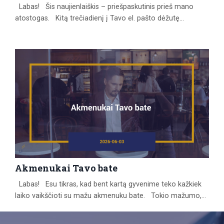
Labas! Šis naujienlaiškis – priešpaskutinis prieš mano
atostogas. Kitą trečiadienį į Tavo el. pašto dėžutę
atkeliaus paskutinis laiškas, o tada seks mano 6 savaičių
atitrūkimas nuo rutinos ir įprastų procesų, įskaitant šio
naujienlaiškio rašymą. Prisipažinsiu, kad šių atostogų laukiu
ne tik dėl galimybės pailsėti. Per pastaruosius metus
pastebėjau vieną įdomų dalyką. Kai reikia priimt...
Akmenukai Tavo bate
Labas! Esu tikras, kad bent kartą gyvenime teko kažkiek
laiko vaikščioti su mažu akmenuku bate. Tokio mažumo,
kad tingėtum sustoti ir išsiimti, bet pakankamo dydžio, kad
keltų šiokį tokį diskomfortą. Kuriant norimą realybę versle