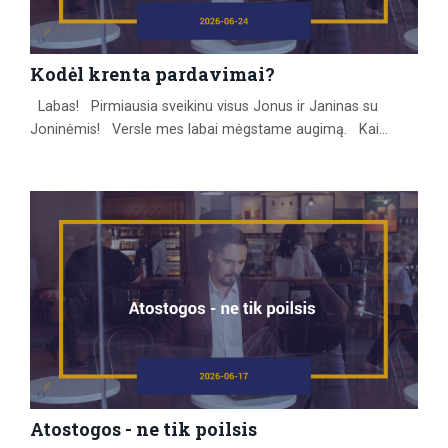
Kodėl krenta pardavimai?
Labas! Pirmiausia sveikinu visus Jonus ir Janinas su
Joninėmis! Versle mes labai mėgstame augimą. Kai
pardavimai auga, kai daugėja klientų, kai sąskaitų išrašome
daugiau nei praėjusį mėnesį, dažniausiai tai priimame kaip
savaime suprantamą dalyką. Pasidžiaugiame ir judame
toliau. Tačiau vos tik situacija apsiverčia, nuotaikos
pasikeičia labai greitai. Pradeda mažėti užklausų skaičiu...
Atostogos - ne tik poilsis